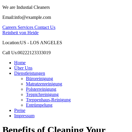
We are Industial Cleaners
Email:
info@example.com
Careers
Services
Contact Us
Reinheit von Heide
Location:
US - LOS ANGELES
Call Us:
00222123333019
Home
Über Uns
Dienstleistungen
Büroreinigung
Matratzenreinigung
Polsterreinigung
Teppichreinigung
Treppenhaus-Reinigung
Entrümpelung
Preise
Impressum
Benefits of Cleaning Your