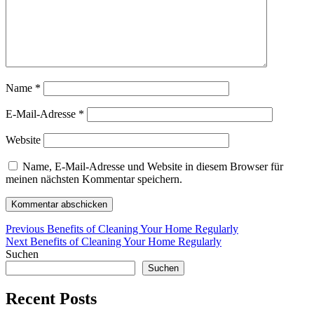
Name
*
E-Mail-Adresse
*
Website
Name, E-Mail-Adresse und Website in diesem Browser für
meinen nächsten Kommentar speichern.
Beitragsnavigation
Previous
Previous
Benefits of Cleaning Your Home Regularly
Next
post:
Next
Benefits of Cleaning Your Home Regularly
post:
Suchen
Suchen
Recent Posts