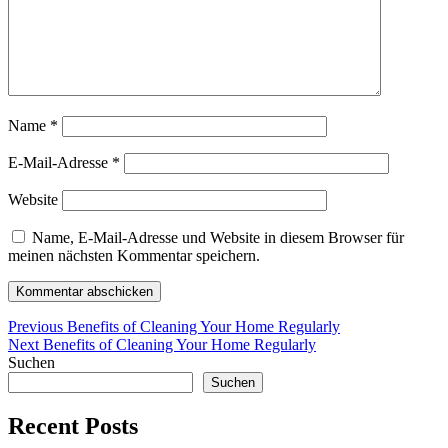
Name
*
E-Mail-Adresse
*
Website
Name, E-Mail-Adresse und Website in diesem Browser für
meinen nächsten Kommentar speichern.
Beitragsnavigation
Previous
Previous
Benefits of Cleaning Your Home Regularly
Next
post:
Next
Benefits of Cleaning Your Home Regularly
post:
Suchen
Suchen
Recent Posts