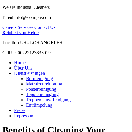
We are Industial Cleaners
Email:
info@example.com
Careers
Services
Contact Us
Reinheit von Heide
Location:
US - LOS ANGELES
Call Us:
00222123333019
Home
Über Uns
Dienstleistungen
Büroreinigung
Matratzenreinigung
Polsterreinigung
Teppichreinigung
Treppenhaus-Reinigung
Entrümpelung
Preise
Impressum
Benefits of Cleaning Your