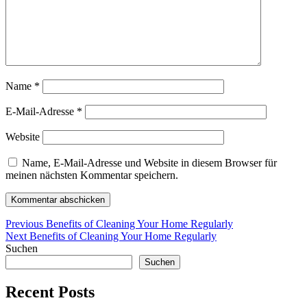
Name
*
E-Mail-Adresse
*
Website
Name, E-Mail-Adresse und Website in diesem Browser für
meinen nächsten Kommentar speichern.
Beitragsnavigation
Previous
Previous
Benefits of Cleaning Your Home Regularly
Next
post:
Next
Benefits of Cleaning Your Home Regularly
post:
Suchen
Suchen
Recent Posts